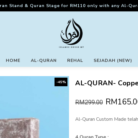
ran Stand & Quran Stage for RM110 only with any Al-Qu
HOME
AL-QURAN
REHAL
SEJADAH (NEW)
AL-QURAN- Coppe
-45%
RM165.0
RM299.00
Al-Quran Custom Made telah
4 Quran Type :