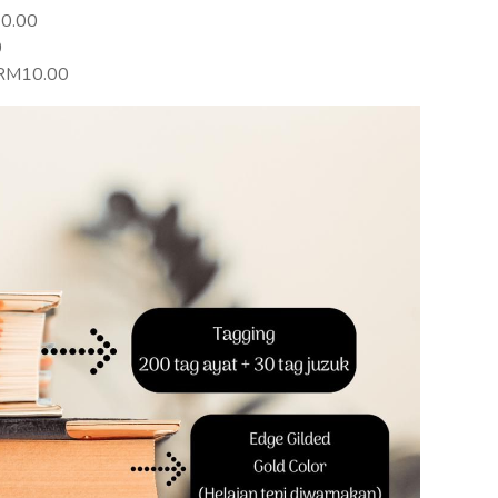
20.00
0
+RM10.00