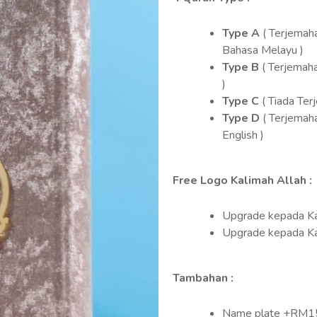
Type A
( Terjemah
Bahasa Melayu )
Type B
( Terjemah
)
Type C
( Tiada Ter
Type D
( Terjemah
English )
Free Logo Kalimah Allah :
Upgrade kepada Ka
Upgrade kepada K
Tambahan :
Name plate +RM1